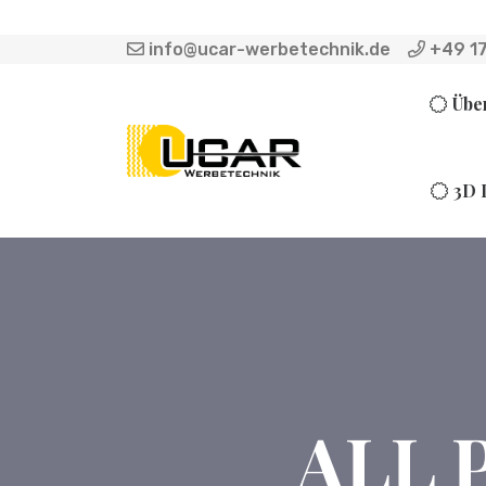
info@ucar-werbetechnik.de
+49 17
Übe
3D 
ALL 